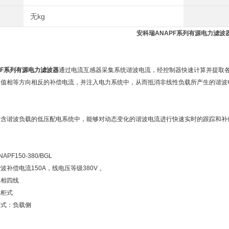
无kg
安科瑞ANAPF系列有源电力滤波
PF系列有源电力滤波器
通过电流互感器采集系统谐波电流，经控制器快速计算并提取
幅值相等方向相反的补偿电流，并注入电力系统中，从而抵消非线性负载所产生的谐波
：
在含谐波负载的低压配电系统中，能够对动态变化的谐波电流进行快速实时的跟踪和补
：
PF150-380/BGL
波补偿电流150A，线电压等级380V 。
三相四线
立柜式
方式：负载侧