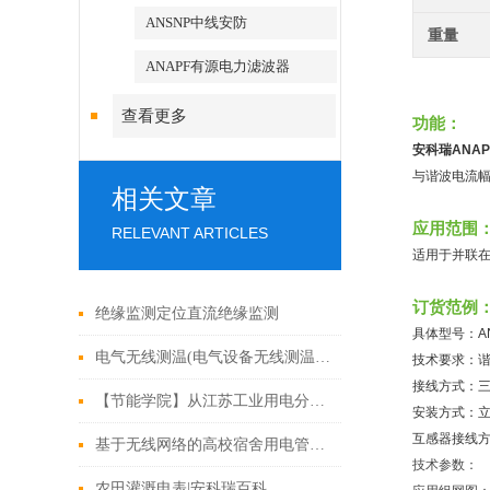
ANSNP中线安防
重量
ANAPF有源电力滤波器
查看更多
功能：
安科瑞ANA
与谐波电流
相关文章
应用范围
RELEVANT ARTICLES
适用于并联
订货范例
绝缘监测定位直流绝缘监测
具体型号：ANA
电气无线测温(电气设备无线测温)介绍
技术要求：谐
接线方式：
【节能学院】从江苏工业用电分时电价机制调整看转供电用户电能计费
安装方式：
互感器接线
基于无线网络的高校宿舍用电管理系统设计及产品应用方案
技术参数：
农田灌溉电表|安科瑞百科