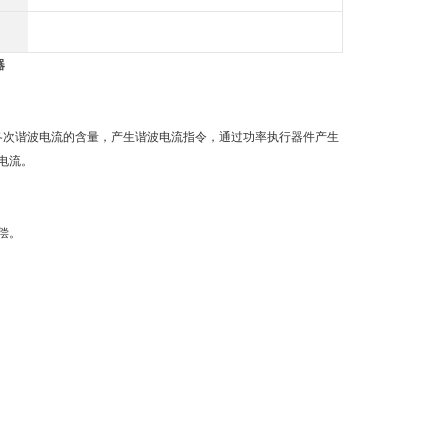
器
各次谐波电流的含量，产生谐波电流指令，通过功率执行器件产生
电流。
偿。