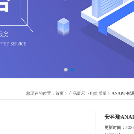
您现在的位置：
>
>
>
首页
产品展示
电能质量
ANAPF有
安科瑞ANA
更新时间：
202