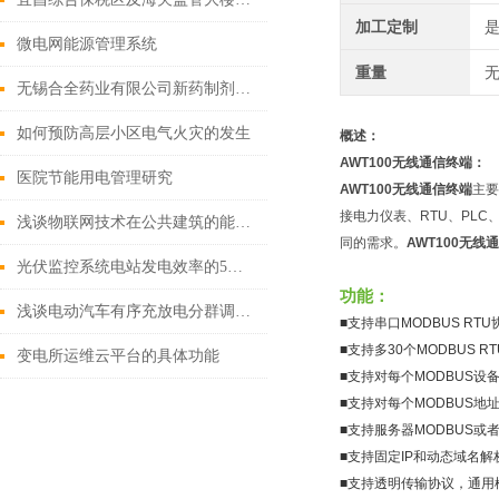
加工定制
微电网能源管理系统
重量
无
无锡合全药业有限公司新药制剂开发服务及制剂生产消防应急照明
如何预防高层小区电气火灾的发生
概述：
AWT100无线通信终端
：
医院节能用电管理研究
AWT100无线通信终端
主要
接电力仪表、RTU、PL
浅谈物联网技术在公共建筑的能耗检测系统中的设计应用
同的需求。
AWT100无线
光伏监控系统电站发电效率的5种方法
功能：
浅谈电动汽车有序充放电分群调度策略
■支持串口MODBUS R
■支持多30个MODBUS 
变电所运维云平台的具体功能
■支持对每个MODBUS
■支持对每个MODBUS
■支持服务器MODBUS或者
■支持固定IP和动态域名
■支持透明传输协议，通用