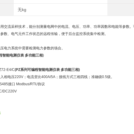
无kg
用交流采样技术，能分别测量电网中的电流、电压、功率、功率因数和电能等参数。可
力参数、电气元件工作状态的远程传输，便于后台监控系统集中检测。
：
低压电力系统中需要检测电力参数的场合。
编程智能电测仪表
多功能三相
)
：
2-E4/C
(
PZ系列可编程智能电测仪表
多功能三相
)
入相电压220V；电流变比400A/5A；接线方式三相四线；准确级0.5级。
85接口 Modbus/RTU协议
/DC220V
格