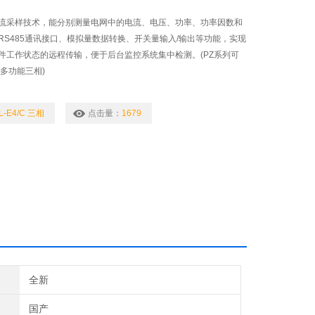
流采样技术，能分别测量电网中的电流、电压、功率、功率因数和
RS485通讯接口、模拟量数据转换、开关量输入/输出等功能，实现
件工作状态的远程传输，便于后台监控系统集中检测。(PZ系列可
多功能三相)
L-E4/C 三相
点击量：
1679
全新
国产