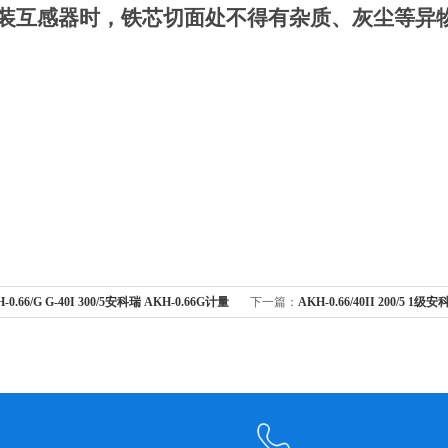
装互感器时，铁芯切面处不得有杂质、灰尘等异
-0.66/G G-40I 300/5安科瑞 AKH-0.66G计量
下一篇：
AKH-0.66/40II 200/5
器
器 II型