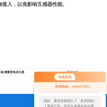
物落入，以免影响互感器性能。
 1级安科瑞 测量型电流互感
返回列表>>
在线交流
您好！欢迎前来咨询，很高兴为您
咨询热线：13641972652
服务，请问您要咨询什么问题呢？
您好，看您停留很久了，是否找到
了需求产品，您可以直接在线与我