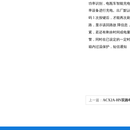
功率识别，电瓶车智能充
率设备进行充电。出厂默
码 1 次按键后，才能再次
路，显示该回路故
障信息
紧，若还有剩余时间或电
警，同时在已设定的一定
箱内过温保护，短信通知
上一篇：
ACX2A-HN双