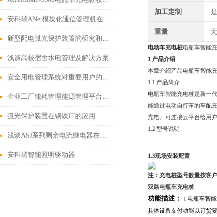
加工定制
安科瑞ANet模块化通信管理机在北京项目的应用
重量
无
新型配电弧光保护装置的研究和应用探讨
电动车充电桩
电瓶车智能
浅谈高校宿舍水电管理及解决方案
1 产品介绍
本章介绍产品电瓶车智能
安全用电管理系统对重要用户的安全管理
1.1 产品简介
电瓶车智能充电桩是新一
企业工厂能耗管理能源管理平台解决方案
能通过电动自行车的车配充
弧光保护装置在钢铁厂的应用
充电。可连接云平台给用
1.2 型号说明
浅谈ASJ系列剩余电流继电器在施工场地中的应用
安科瑞智能照明驱动器
1.3
现场
安装
配置
注：充电桩型号数量按客户
双路
电瓶车充电桩
功能描述：
电瓶车智能
1
具体设备支付功能以订货