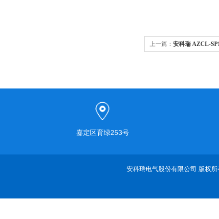
上一篇：
安科瑞 AZCL-SP1
谐波抑制电力电容补偿装
嘉定区育绿253号
安科瑞电气股份有限公司 版权所有