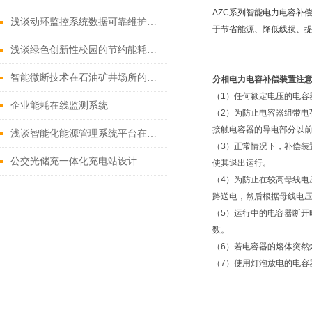
AZC系列智能电力电容补
浅谈动环监控系统数据可靠维护与效能实现
于节省能源、降低线损、
浅谈绿色创新性校园的节约能耗与能耗管理的应用
智能微断技术在石油矿井场所的革新应用与实践
分相电力电容补偿装置
注
（
1）任何额定电压的电
企业能耗在线监测系统
（2）为防止电容器组带
接触电容器的导电部分以
浅谈智能化能源管理系统平台在企业中的应用
（3）正常情况下，补偿装
公交光储充一体化充电站设计
使其退出运行。
（4）为防止在较高母线
路送电，然后根据母线电
（5）运行中的电容器断
数。
（6）若电容器的熔体突然
（7）使用灯泡放电的电