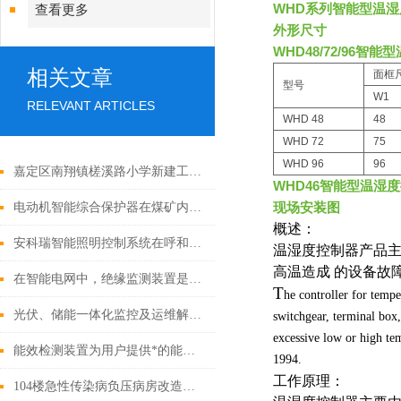
WHD系列智能型温
查看更多
外形尺寸
WHD48/72/96智
相关文章
面框
型号
W1
RELEVANT ARTICLES
WHD 48
48
WHD 72
75
WHD 96
96
嘉定区南翔镇槎溪路小学新建工程电力监控系统的设计与应用
WHD46智能型温湿
现场安装图
电动机智能综合保护器在煤矿内的应用分析
概述：
安科瑞智能照明控制系统在呼和浩特东岸国际的设计与应用
温湿度控制器产品
高温造成
的设备故
在智能电网中，绝缘监测装置是如何与其他设备协同工作的？
T
he controller for temp
光伏、储能一体化监控及运维解决方案
switchgear, terminal box
excessive low or high te
能效检测装置为用户提供*的能源管理解决方案
1994.
工作原理：
104楼急性传染病负压病房改造工程应急疏散指示系统的研究与应用