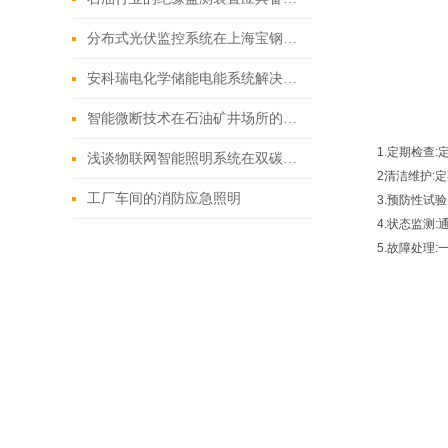
分布式光伏监控系统在上海宝钢阿赛洛激光拼焊有限公司
安科瑞电化学储能电能系统解决方案
智能微断技术在石油矿井场所的革新应用与实践
1.定期检查
浅谈物联网智能照明系统在双碳目标下的研究与设计
2清洁维护:
工厂车间的消防应急照明
3.预防性试
4.状态监测
5.故障处理