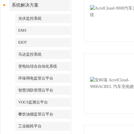
系统解决方案
光伏监控系统
EMS
EIOT
马达监控系统
变电站综合自动化系统
环保用电监管云平台
智慧消防管理云平台
VOCS监测云平台
餐饮油烟监管云平台
工业能耗平台