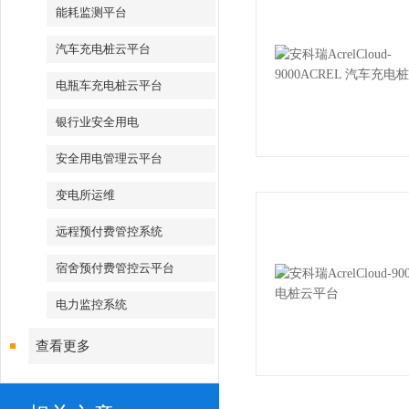
能耗监测平台
汽车充电桩云平台
电瓶车充电桩云平台
银行业安全用电
安全用电管理云平台
变电所运维
远程预付费管控系统
宿舍预付费管控云平台
电力监控系统
查看更多