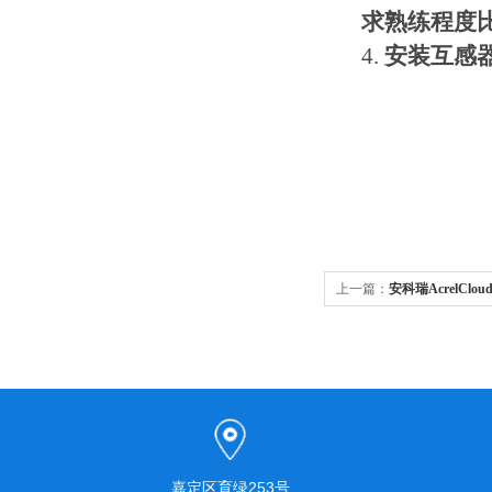
求熟练程度
4.
安装互感
上一篇：
安科瑞AcrelCl
嘉定区育绿253号