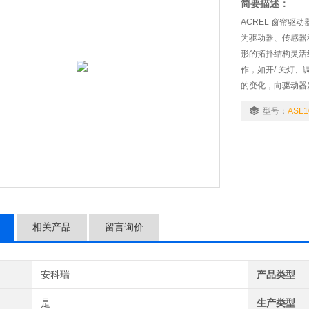
简要描述：
ACREL 窗帘驱
为驱动器、传感器和
形的拓扑结构灵活
作，如开/ 关灯
的变化，向驱动器
型号：
ASL1
相关产品
留言询价
安科瑞
产品类型
是
生产类型