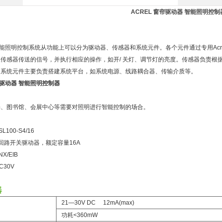
ACREL 窗帘驱动器 智能照明控制
BUS智能照明控制系统从功能上可以分为驱动器、传感器和系统元件。各个元件通过专用Ac
传感器传送的信号，并执行相应的操作，如开/ 关灯、调节灯的亮度。传感器负责根
。系统元件主要负责搭建系统平台，如系统电源、线路耦合器、传输介质等。
帘驱动器 智能照明控制器
：
场、图书馆、会展中心等需要对照明进行智能控制的场合。
：
100-S4/16
回路开关驱动器，额定容量16A
X/EIB
30V
器
21—30V DC 12mA(max)
功耗<360mW