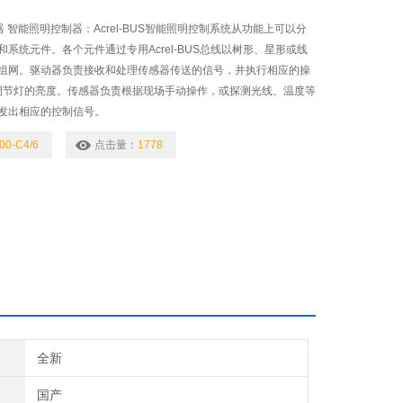
动器 智能照明控制器：Acrel-BUS智能照明控制系统从功能上可以分
系统元件。各个元件通过专用Acrel-BUS总线以树形、星形或线
组网。驱动器负责接收和处理传感器传送的信号，并执行相应的操
、调节灯的亮度。传感器负责根据现场手动操作，或探测光线、温度等
发出相应的控制信号。
00-C4/6
点击量：
1778
全新
国产