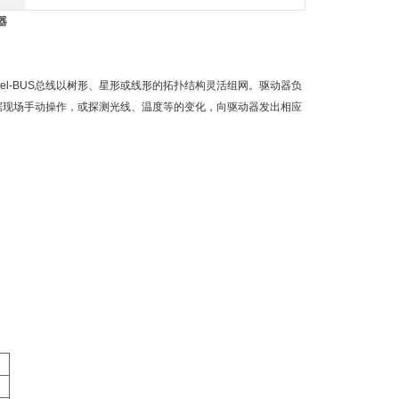
器
rel-BUS总线以树形、星形或线形的拓扑结构灵活组网。驱动器负
据现场手动操作，或探测光线、温度等的变化，向驱动器发出相应