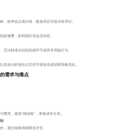
账，效率低且易出错，数据滞后导致决策滞后。
拖延缴费，影响园区资金流动性。
，无法精准识别高耗能环节或异常用能行为。
以形成分析报告以支持节能改造或招商策略优化。
的需求与痛点
与费用，避免“糊涂账"，掌握成本分布。
制
价，通过错峰用能降低开支。