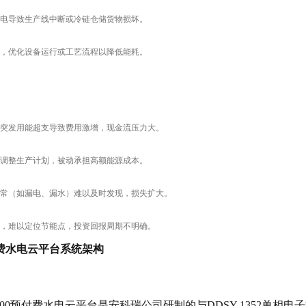
电导致生产线中断或冷链仓储货物损坏。
，优化设备运行或工艺流程以降低能耗。
突发用能超支导致费用激增，现金流压力大。
调整生产计划，被动承担高额能源成本。
常（如漏电、漏水）难以及时发现，损失扩大。
，难以定位节能点，投资回报周期不明确。
费水电云平台系统架构
oud-3200预付费水电云平台是安科瑞公司研制的与DDSY-1352单