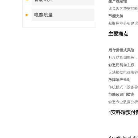
生产稳定性
避免因欠费突然断
电能质量
节能支持
获取用能分析建议
主要痛点
后付费模式风险
月度结算周期长，
缺乏用能自主权
无法根据电价峰谷
故障响应延迟
传统模式下设备异
节能改造门槛高
缺乏专业数据分析
4
安科瑞预付
AcrelCl