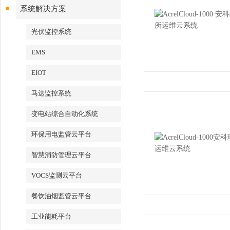
系统解决方案
光伏监控系统
EMS
EIOT
马达监控系统
变电站综合自动化系统
环保用电监管云平台
智慧消防管理云平台
VOCS监测云平台
餐饮油烟监管云平台
工业能耗平台