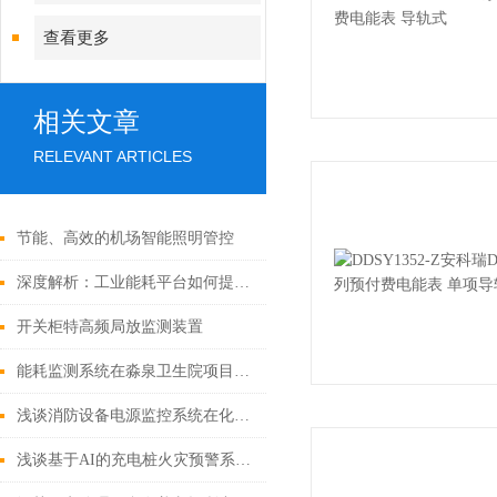
查看更多
相关文章
RELEVANT ARTICLES
节能、高效的机场智能照明管控
深度解析：工业能耗平台如何提升能效管理水平
开关柜特高频局放监测装置
能耗监测系统在淼泉卫生院项目的应用
浅谈消防设备电源监控系统在化工厂房设置的必要性
浅谈基于AI的充电桩火灾预警系统的应用展望