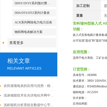
DDSY/DTSY系列预付费电表
加工定制
DDS/DTS/DTZ系列计量表
重量
无
ACR系列网络电力电力仪表
安科瑞96型嵌入式 A
功能：
物联网电表解决方案
嵌入式安装电能计量表集成
出可实现“遥信"和“遥控"
查看更多
应用范围：
适用于电力系统、工矿企
相关文章
RELEVANT ARTICLES
订货范例：
具体型号：AEM96
技术要求：380V 100A/5
农田灌溉电表的应用与优势：精准计量，节水增效
通讯协议：RS485/Modbus
辅助电源：AC220V
浅谈储能技术在光伏电站并网中的应用
技术参数：
应用组网图
浅析能耗分析系统在数据中心节能降耗中的应用