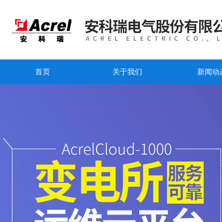
首页
关于我们
新闻动