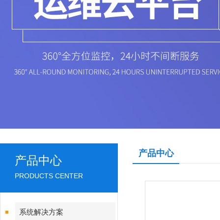
产品中心
产品中心
PRODUCTS CENTER
系统解决方案