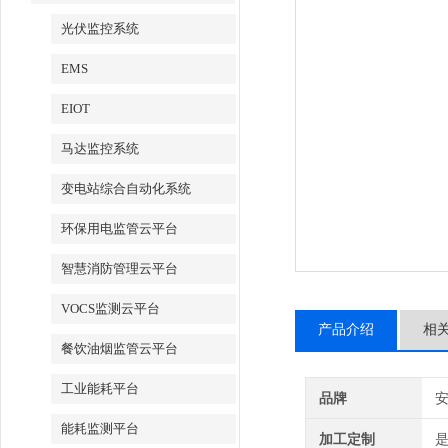
光伏监控系统
EMS
EIOT
马达监控系统
变电站综合自动化系统
环保用电监管云平台
智慧消防管理云平台
VOCS监测云平台
产品介绍
相
餐饮油烟监管云平台
工业能耗平台
品牌
能耗监测平台
加工定制