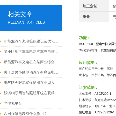
加工定制
相关文章
重量
无
RELEVANT ARTICLES
功能：
新能源汽车充电桩的建设及优化分析
ASCP200-1型
电气防火限
寿命短等弊端，发生短路
某小区地下车库电动汽车充电桩配电系统设计研究
新能源汽车充电桩在某商业综合体地下车库的电气设计
应用范围：
可广泛应用于学校、医院
关于居民小区电动汽车有序充电策略
发市场、集贸市场、甲乙
电气防火限流式保护器在小型人员密集场所中的应用
订货范例：
浅谈物联网智能照明系统在双碳目标下的研究与设计
具体型号：ASCP200-1
技术要求：额定电流0~63
光储充平台
通讯协议：1路RS485通讯
辅助电源：AC220V220V
农田灌溉电表有什么作用？