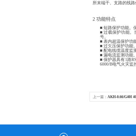
所
末端干、支路的线路
2
功能特点
■
短路保护功能。
■
过载保护功能。
号。
■
表内超温保护功
■
过欠压保护功能
■
配电线缆温度监
■
漏电流监测功能
■
保护器具有
1
路
RS
6000/B
电气火灾监
上一篇：
AKH-0.66/G40I
流互感器