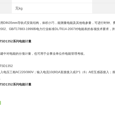
无kg
用DIN35mm导轨式安装结构，体积小巧，能测量电能及其他电参量，可进行时钟
15-2002、GB/T17883-1999和电力行业标准DL/T614-2007对电能表的各项
TSD1352系列电能计量
：
公建中对电能的分项计量，也可用于企事业单位作电能管理考核。
：
SD1352
电压三相AC220/380V；输入电流10(80)A直接接入或3*1（6）A经互感器接入；准
无
TSD1352系列电能计量
图