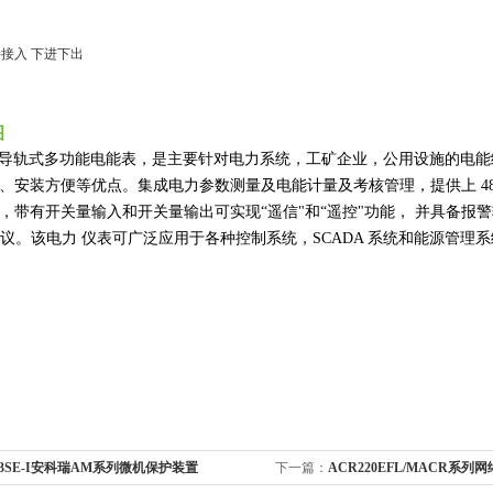
接入 下进下出
图
导轨式多功能电能表，是主要针对电力系统，工矿企业，公用设施的电
、安装方便等优点。集成
电力参数测量及电能计量及考核管理，提供上
4
，带有开关量输入和开关量输出可实现“遥信"和“遥控"功能，
并具备报
协议。该电力
仪表可广泛应用于各种控制系统，
SCADA
系统和能源管理系
3SE-I安科瑞AM系列微机保护装置
下一篇：
ACR220EFL/MACR系