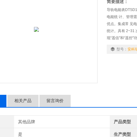
简要描述：
导轨电能表DTS
电能统 计、管理
优点。集成常 见
统计。具有 2~3
现“遥信"和“遥控"
型号：
安科瑞
相关产品
留言询价
其他品牌
产品类型
是
生产类型