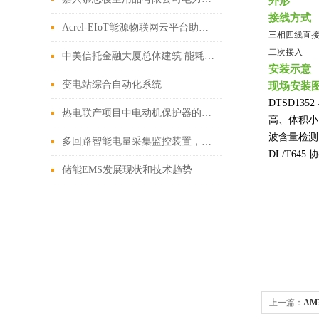
外形
接线方式
Acrel-EIoT能源物联网云平台助力电力物联网数据服务
三相四线直接
二次接入
中美信托金融大厦总体建筑 能耗管理系统的设计与应用
安装示意
变电站综合自动化系统
现场安装
DTSD1352
热电联产项目中电动机保护器的应用
高、体积小
波含量检测
多回路智能电量采集监控装置，助力节能减排
DL/T645
储能EMS发展现状和技术趋势
上一篇：
AM