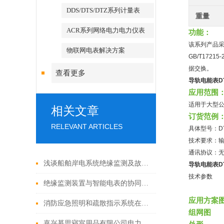
DDS/DTS/DTZ系列计量表
重量
ACR系列网络电力电力仪表
功能：
该系列产品采
物联网电表解决方案
GB/T172
据交换。
查看更多
导轨电能表D
应用范围
适用于大型
相关文章
订货范例
RELEVANT ARTICLES
具体型号：DT
技术要求：输入
通讯协议：
浅谈船舶岸电系统绝缘监测及故障定位需求及应用
导轨电能表D
技术参数
绝缘监测装置与智能电表的协同工作
应用方案
消防应急照明和疏散指示系统在城市隧道的应用
组网图
嘉兴慕思寝室用品有限公司电力监控系统的设计与应用