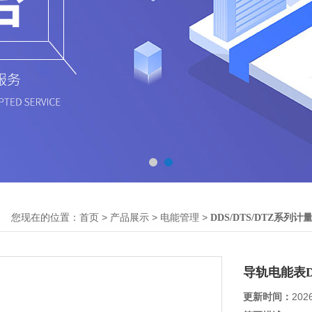
您现在的位置：
>
>
>
首页
产品展示
电能管理
DDS/DTS/DTZ系列计
导轨电能表D
更新时间：
202