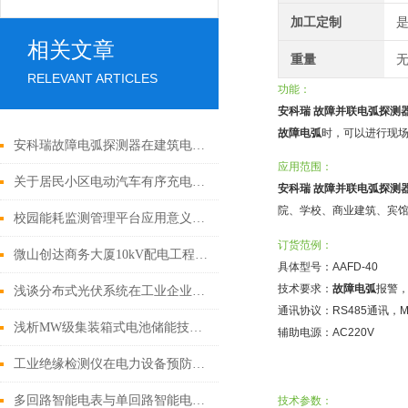
加工定制
相关文章
重量
无
RELEVANT ARTICLES
功能：
安科瑞 故障并联电弧探测
故障电弧
时，可以进行现
安科瑞故障电弧探测器在建筑电气的设计与应用设计与应用器
应用范围：
关于居民小区电动汽车有序充电策略
安科瑞 故障并联电弧探测
院、学校、商业建筑、宾
校园能耗监测管理平台应用意义分析
订货范例：
微山创达商务大厦10kV配电工程电力监控系统 的设计与应用
具体型号：AAFD-40
技术要求：
故障电弧
报警，
浅谈分布式光伏系统在工业企业的设计及应用
通讯协议：RS485通讯，Mo
浅析MW级集装箱式电池储能技术研究
辅助电源：AC220V
工业绝缘检测仪在电力设备预防性维护中的策略与实践
多回路智能电表与单回路智能电表相比，有哪些优缺点？
技术参数：