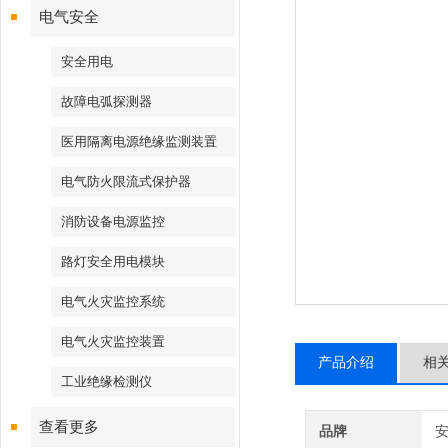
电气安全
安全用电
故障电弧探测器
医用隔离电源绝缘监测装置
电气防火限流式保护器
消防设备电源监控
路灯安全用电模块
电气火灾监控系统
电气火灾监控装置
产品介绍
相
工业绝缘检测仪
查看更多
品牌