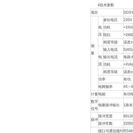
4技术参数
项目
DDSY
参比电压
220V
电
功耗
<10V
压
阻抗
>2M
精度等级
误差±
测
输入电流
5(40)
量
电
输出电流
每路大
流
功耗
<4V
精度等级
误差±
功率
有功、
电网频率
45～
计量
电能
有功
数字
电量脉冲输出
1路
信号
脉冲宽度
80±2
脉冲
脉冲常数
3200
接口与通信规约
RS48