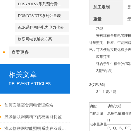
DDSY/DTSY系列预付费电表
加工定制
DDS/DTS/DTZ系列计量表
重量
无
ACR系列网络电力电力仪表
功能：
安科瑞宿舍用电管理模块:
物联网电表解决方案
计量照明、插座、空调回路
讯，可方便地实现远程抄
查看更多
应用范围：
适合于学生宿舍(公寓)
2型号说明
相关文章
RELEVANT ARTICLES
3仪表功能
3.1 主要功能
如何安装宿舍用电管理终端
功能
功能说明
电能计量
总用电量和各
浅谈物联网架构下的校园能耗监测系统设计方案
U、I
电参量测量
P、Q、S、PF
浅谈物联网智能照明系统在双碳目标下的研究与设计