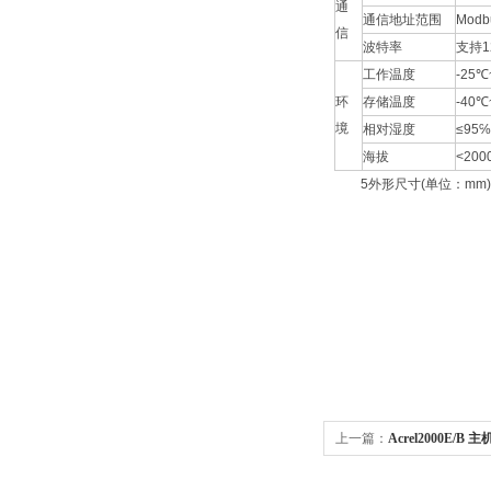
通
通信地址范围
Modb
信
波特率
支持12
工作温度
-25℃
环
存储温度
-40℃
境
相对湿度
≤95
海拔
<200
5外形尺寸(单位：mm)
上一篇：
Acrel2000E
2000E