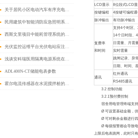
LCD显示
8位段式LCD
关于居民小区电动汽车有序充电策略
按键编程
4按键可编程通
脉冲输出
有功脉冲输出
民用建筑中智能消防应急照明系统的应用
支持4个时区、
西斯文里项目中能耗管理系统的设计与应用
14个日时段、
日需量、月需
复费率
光伏监控运维平台光伏电站应注意的问题
和时间
实时需量
跳闸记录、异
浅谈安科瑞医用隔离电源系统在某省医院项目中的应用
日期、时间、
ADL400N-CT储能电表参数
红外通讯
通讯
RS485通讯
霍尔电流传感器在水泥搅拌桩的应用
3.2 控制功能
3.2.1预付费控制
宿舍用电管理终端支持
Ø 可设置基础金额，供
Ø 可对剩余金额进行四级
Ø 每级报警都会导致电
上限后电表跳闸，此时只