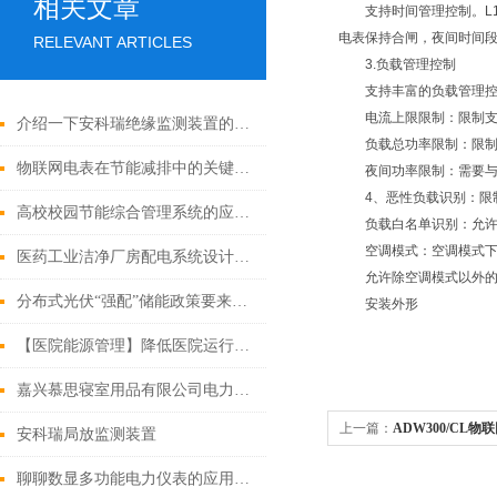
相关文章
支持时间管理控制。L1、
电表保持合闸，夜间时间段
RELEVANT ARTICLES
3.负载管理控制
支持丰富的负载管理控
电流上限限制：限制支路
介绍一下安科瑞绝缘监测装置的工作原理
负载总功率限制：限制支
物联网电表在节能减排中的关键作用
夜间功率限制：需要与时
4、恶性负载识别：限制
高校校园节能综合管理系统的应用方案
负载白名单识别：允许已
空调模式：空调模式下，
医药工业洁净厂房配电系统设计与节能应用
允许除空调模式以外的跳
分布式光伏“强配”储能政策要来了吗？
安装外形
【医院能源管理】降低医院运行成本问题的探讨
嘉兴慕思寝室用品有限公司电力监控系统的设计与应用
上一篇：
ADW300/CL物
安科瑞局放监测装置
聊聊数显多功能电力仪表的应用特点