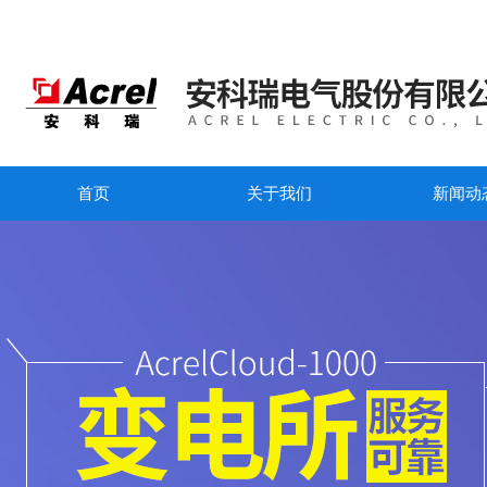
首页
关于我们
新闻动