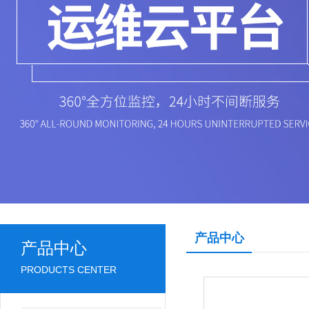
产品中心
产品中心
PRODUCTS CENTER