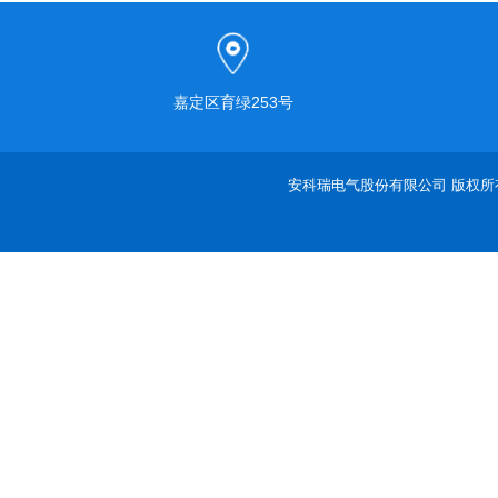
嘉定区育绿253号
安科瑞电气股份有限公司 版权所有