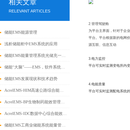
相关文章
RELEVANT ARTICLES
2.管理驾驶舱
为平台主界面，针对于企业
储能EMS能源管理
平台。平台根据新的电网价
浅析储能柜中EMS系统的应用
源互联、信息互动
储能EMS能量管理系统光储充一体化
3.电力监控
平台可实时监测变电所内
储能“大脑”——EMS，软件系统详细介绍光储充
储能EMS发展现状和技术趋势
4.电能质量
AcrelEMS-HIM高速公路综合能效系统在新晋高速公路快村营至营盘段项目的应用
平台可实时监测配电系统
AcrelEMS-BP生物制药能效管理系统解决方案
AcrelEMS-IDC数据中心综合能效管理系统解决方案
储能EMS工商业储能系统能量管理系统