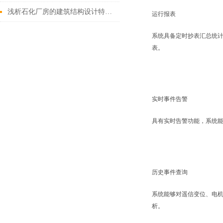
浅析石化厂房的建筑结构设计特点和应急疏散产品的选型
运行报表
系统具备定时抄表汇总统
表。
实时事件告警
具有实时告警功能，系统
历史事件查询
系统能够对遥信变位、电
析。