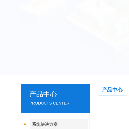
产品中心
产品中心
PRODUCTS CENTER
系统解决方案