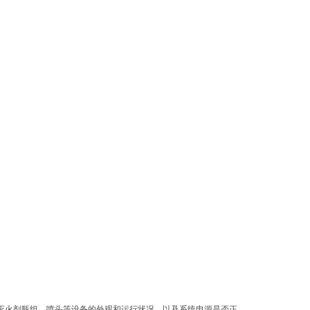
、灭火剂瓶组、喷头等设备的外观和运行状况，以及系统电源是否正