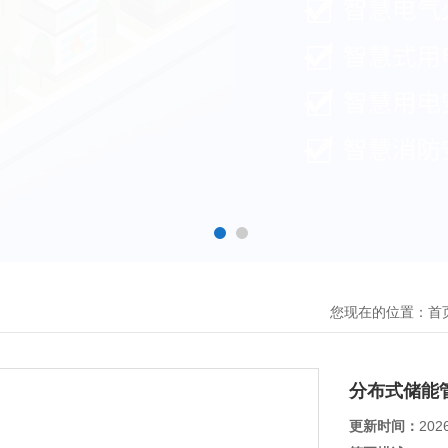
您现在的位置：
首
分布式储能
更新时间：
202