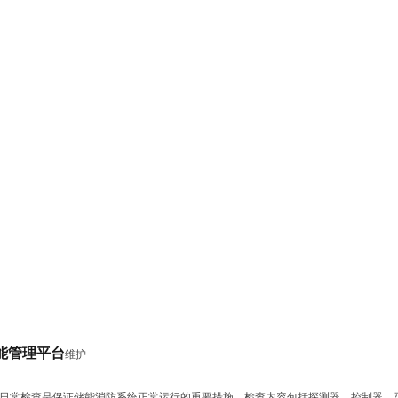
能管理平台
维护
：日常检查是保证储能消防系统正常运行的重要措施。检查内容包括探测器、控制器