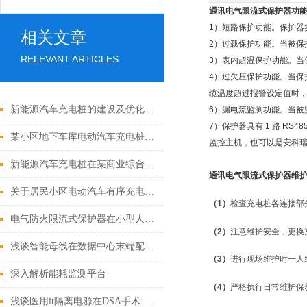
通讯电气限流式保护器
功
1）短路保护功能。保护器
相关文章
2）过载保护功能。当被保
RELEVANT ARTICLES
3）表内超温保护功能。当
4）过欠压保护功能。当保
缆温度超过报警设定值时，
新能源汽车充电桩的建设及优化分析
6）漏电流监测功能。当被
7）保护器具有 1 路 RS4
某小区地下车库电动汽车充电桩配电系统设计研究
监控主机，也可以是安科瑞 
新能源汽车充电桩在某商业综合体地下车库的电气设计
通讯电气限流式保护器维
关于居民小区电动汽车有序充电策略
（1）
检查充电桩各连接部
电气防火限流式保护器在小型人员密集场所中的应用
（2）
注意维护安全，更换
浅谈智能母线在数据中心末端配电中的应用研究
（3）
进行现场维护时一人
深入解析能耗监测平台
（4）
严格执行日常维护保
浅谈医用it隔离电源在DSA手术室配电中的应用