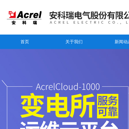
首页
关于我们
新闻动