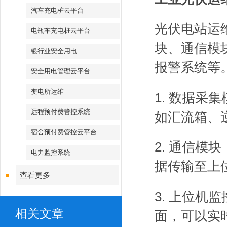
汽车充电桩云平台
光伏电站运
电瓶车充电桩云平台
块、通信模
银行业安全用电
报警系统等
安全用电管理云平台
变电所运维
1. 数据
远程预付费管控系统
如汇流箱、
宿舍预付费管控云平台
2. 通信模
电力监控系统
据传输至上
查看更多
3. 上位
相关文章
面，可以实