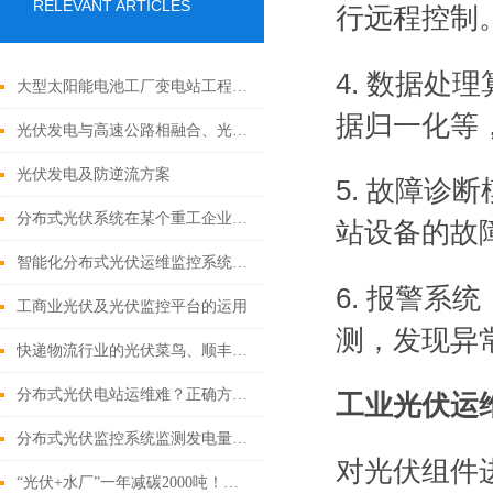
RELEVANT ARTICLES
行远程控制
4. 数据
大型太阳能电池工厂变电站工程实例——电力监控系统篇
据归一化等
光伏发电与高速公路相融合、光伏管理系统停车、充电两不误
光伏发电及防逆流方案
5. 故障
分布式光伏系统在某个重工企业的实际应用
站设备的故
智能化分布式光伏运维监控系统的设计与实现
6. 报警
工商业光伏及光伏监控平台的运用
测，发现异
快递物流行业的光伏菜鸟、顺丰、京东……已安装上光伏
分布式光伏电站运维难？正确方法你掌握了吗？
工业光伏运
分布式光伏监控系统监测发电量物体遮蔽对太阳能发电量的影响
对光伏组件进
“光伏+水厂”一年减碳2000吨！光伏监控系统应用