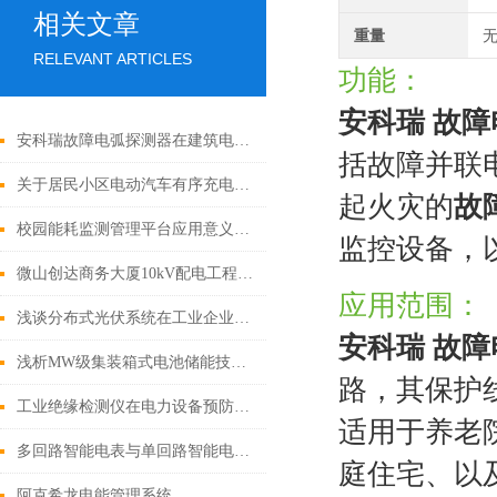
相关文章
重量
无
RELEVANT ARTICLES
功能：
安科瑞
故障
安科瑞故障电弧探测器在建筑电气的设计与应用设计与应用器
括故障并联
关于居民小区电动汽车有序充电策略
起火灾的
故
校园能耗监测管理平台应用意义分析
监控设备，
微山创达商务大厦10kV配电工程电力监控系统 的设计与应用
应用范围：
浅谈分布式光伏系统在工业企业的设计及应用
安科瑞
故障
浅析MW级集装箱式电池储能技术研究
路，其保护线
工业绝缘检测仪在电力设备预防性维护中的策略与实践
适用于养老
多回路智能电表与单回路智能电表相比，有哪些优缺点？
庭住宅、以
阿克希龙电能管理系统