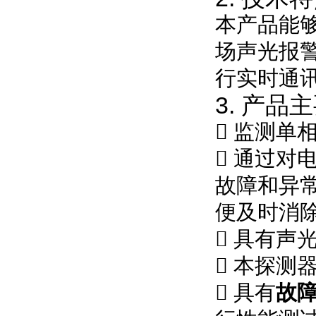
本产品能
场声光报
行实时通
3.
产品主

监测单

通过对
故障和异
便及时消

具有声

本探测

具有
故