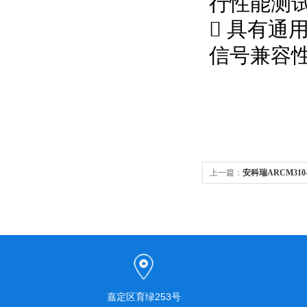
行性能测

具有通
信号兼容
上一篇：
安科瑞ARCM31
嘉定区育绿253号