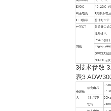
测温功能
A、B、C、
DI/DO
4DI,2DO
剩余电流
1路剩余电
LED指示
脉冲灯指示
外置CT
外置开口式
红外通讯
RS485接
通讯
470MHz
GPRS无线
NB-IOT
3技术参数 3
表3 ADW3
3×3
额定电压
3×10
电压输
入
参比频率
50Hz
功耗
<10