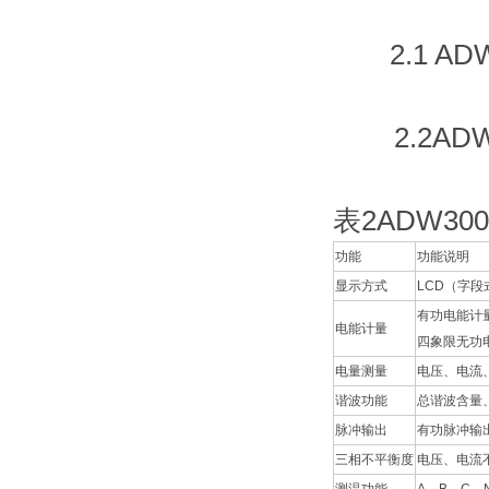
2.1 AD
2.2AD
表2ADW3
功能
功能说明
显示方式
LCD（字段
有功电能计
电能计量
四象限无功
电量测量
电压、电流
谐波功能
总谐波含量
脉冲输出
有功脉冲输
三相不平衡度
电压、电流