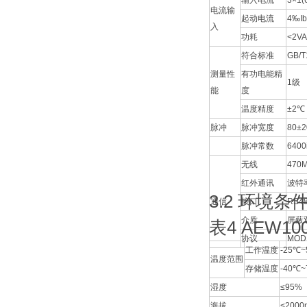
输入电流
3×1
电流输
起动电流
4‰Ib
入
功耗
<2VA
符合标准
GB/T
测量性
有功电能精
1级
能
度
温度精度
±2℃
脉冲
脉冲宽度
80±
脉冲常数
6400
无线
47
红外通讯
波特
3.2 环境条
通信
接口
RS4
介质
屏蔽
表4 AEW1
协议
MOD
工作温度
-25℃
温度范围
存储温度
-40℃
湿度
≤95
海拔
<2000