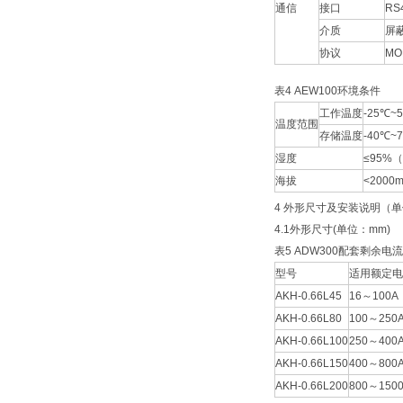
通信
接口
RS
介质
屏
协议
MO
表4 AEW100环境条件
工作温度
-25℃~
温度范围
存储温度
-40℃~
湿度
≤95%
海拔
<2000
4 外形尺寸及安装说明（单
4.1外形尺寸(单位：mm)
表5 ADW300配套剩余
型号
适用额定电
AKH-0.66L45
16～100A
AKH-0.66L80
100～250
AKH-0.66L100
250～400
AKH-0.66L150
400～800
AKH-0.66L200
800～150