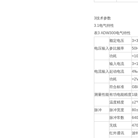
3技术参数
3.1电气特性
表3 ADW300电气特性
额定电压
3×
电压输入
参比频率
50
功耗
<1
输入电流
3×
电流输入
起动电流
4‰
功耗
<2
符合标准
GB/
测量性能
有功电能精度
1级
温度精度
±2
脉冲
脉冲宽度
80
脉冲常数
64
无线
4
红外通讯
波特