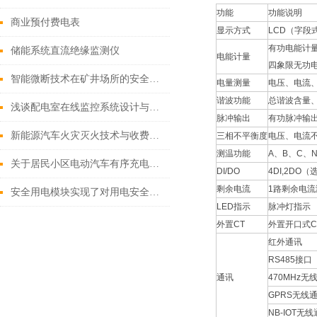
功能
功能说明
商业预付费电表
显示方式
LCD（字段
有功电能计
储能系统直流绝缘监测仪
电能计量
四象限无功
智能微断技术在矿井场所的安全革新与应用
电量测量
电压、电流
谐波功能
总谐波含量、
浅谈配电室在线监控系统设计与工作原理
脉冲输出
有功脉冲输
新能源汽车火灾灭火技术与收费管理平台的研究
三相不平衡度
电压、电流
测温功能
A、B、C、
关于居民小区电动汽车有序充电策略
DI/DO
4DI,2DO（
剩余电流
1路剩余电流
安全用电模块实现了对用电安全的实时监测和管理
LED指示
脉冲灯指示
外置CT
外置开口式C
红外通讯
RS485接
通讯
470MHz
GPRS无线
NB-IOT无