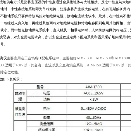
接地供电方式是指将变压器的中性点通过金属接地体与大地相接。反之中性点与大地
接地时，中性点接地系统即为单相短路，短路点将产生很大的电弧，在有
瓦斯
的矿井内
点不接地系统只要保持较高的对地绝缘电阻，接地电流就比较小。此外，在中性点不接
的一相经过人身入地，再经过其他两相对地绝缘电阻和对地电容回到电网其他两相，由
害就小。而中性点接地供电系统中，当人触及一相带电体时，人体跨接电网的
相电压
，
境恶劣，对安全用电要求高，所以安全规程规定井下
配电系统
和露天采矿场内采用中
信号。
监测仪
主要应用在工业场所IT配电系统中，主要包括AIM-T300、AIM-T500和AI
T300适用于450V以下的交流、直流以及交直流混合系统，AIM-T500适用于800V以下的
缘障定位功能。
数如下表所示：