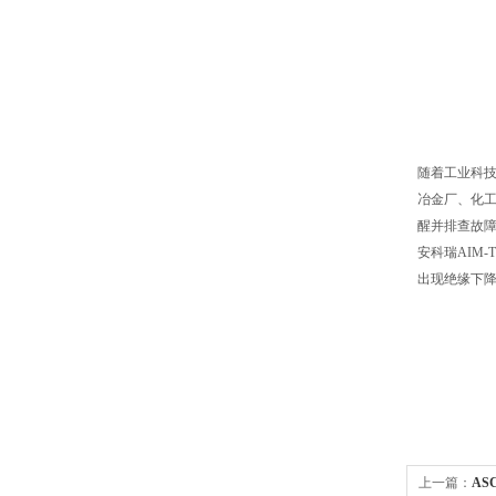
随着工业科技
冶金厂、化
醒并排查故
安科瑞AIM
出现绝缘下
上一篇：
AS