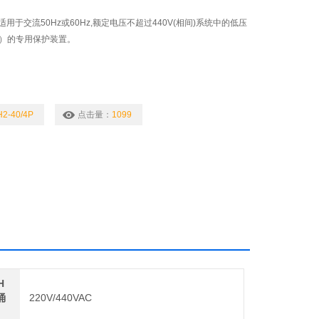
用于交流50Hz或60Hz,额定电压不超过440V(相间)系统中的低压
D）的专用保护装置。
2-40/4P
点击量：
1099
H
涌
220V/440VAC