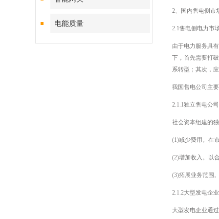
2、国内售电侧市
电能质量
2.1售电侧电力
由于电力服务具有
下，首先需要打破
系转型；其次，应
我国售电公司主要
2.1.1独立售电公司
社会资本组建的独
(1)减少费用。
(2)增加收入。
(3)拓展业务范
2.1.2大型发电企业
大型发电企业通过