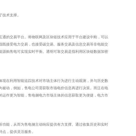
了技术支撑。
互通的交易平台。将物联网及区块链技术应用于平台建设中刚，可以
指既接受电力交易，也接受碳交易、服务交易及信息交易等非电能交
能源购售电可实现实时平衡。透明可靠交易是指利用区块链数据加密
体现在利用智能追踪技术对市场主体行为进行主动观测，并与历史数
为被动，例如，售电公司需获取市场电价信息再进行决策。而泛在电
的运作更为智能，售电侧电力市场主体的信息获取更为便捷，电力市
等功能，从而为售电侧主动响应提供有力支撑。通过收集历史和实时
特点，提供灵活服务。