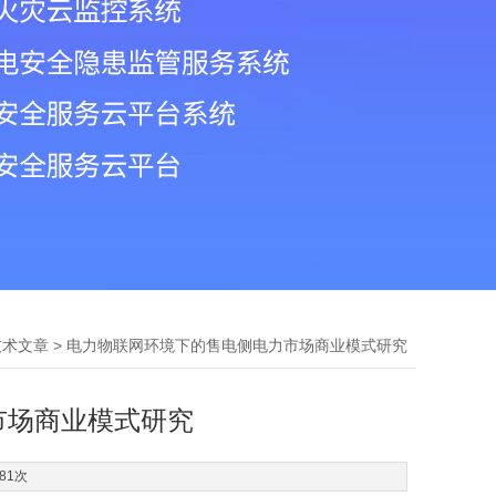
> 电力物联网环境下的售电侧电力市场商业模式研究
技术文章
市场商业模式研究
81次