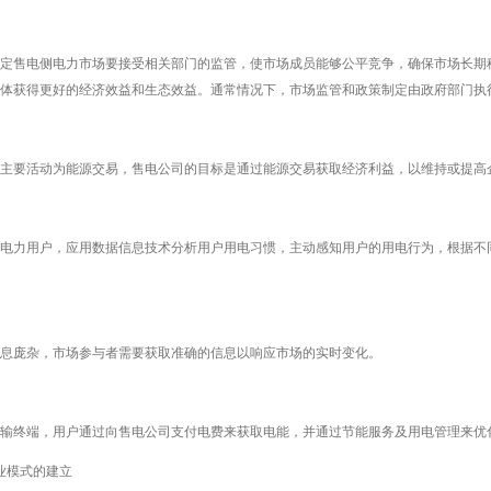
定售电侧电力市场要接受相关部门的监管，使市场成员能够公平竞争，确保市场长期
体获得更好的经济效益和生态效益。通常情况下，市场监管和政策制定由政府部门执
主要活动为能源交易，售电公司的目标是通过能源交易获取经济利益，以维持或提高
电力用户，应用数据信息技术分析用户用电习惯，主动感知用户的用电行为，根据不
息庞杂，市场参与者需要获取准确的信息以响应市场的实时变化。
输终端，用户通过向售电公司支付电费来获取电能，并通过节能服务及用电管理来优
业模式的建立