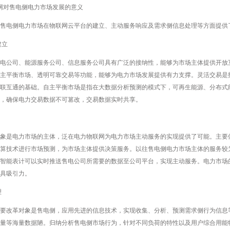
网对售电侧电力市场发展的意义
售电侧电力市场在物联网云平台的建立、主动服务响应及需求侧信息处理等方面提供
建立
电公司、能源服务公司、信息服务公司具有广泛的接纳性，能够为市场主体提供开放
主平衡市场、透明可靠交易等功能，能够为电力市场发展提供有力支撑。灵活交易是
联互通的基础。自主平衡市场是指在大数据分析预测的模式下，可再生能源、分布式
，确保电力交易数据不可篡改，交易数据实时共享。
象是电力市场的主体，泛在电力物联网为电力市场主动服务的实现提供了可能。主要
算技术进行市场预测，为市场主体提供决策服务。以往售电侧电力市场主体的服务较
智能表计可以实时推送售电公司所需要的数据至公司平台，实现主动服务。电力市场
具吸引力。
理
要改革对象是售电侧，应用先进的信息技术，实现收集、分析、预测需求侧行为信息
量等海量数据陋。归纳分析售电侧市场行为，针对不同负荷的特性以及用户综合用能