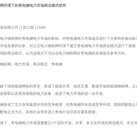
网环境下的售电侧电力市场商业模式研究
有限公司 江苏江阴 214405
电力物联网对售电侧电力市场的影响，对售电侧电力市场成员进行了分类和价值目标
市场发展的分析，对泛在电力物联网环境下建立售电侧电力市场商业模式进行了探索
场的商业模式，认为该模式可为泛在电力物联网在售电侧的发展提供参考方向。
物联网；电力市场；商业模式；售电侧
破了传统能源网络的壁垒，形成了能源共享、信息互通、数据开放的能源物联网。泛
息获取以及更加智能的电力设备，促进了电力市场的进一步开放。
侧形成了五大发电集团并存的竞争格局，但售电侧尚未形成竞争环境。我国供配电公
配电企业为主，其他社会资本进入售电行业仍存在诸多困难。
境下，售电侧电力市场需要建立1个适应开放、共享、多元化环境的商业模式。本文