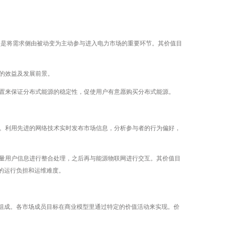
，是将需求侧由被动变为主动参与进入电力市场的重要环节。其价值目
源的效益及发展前景。
装置来保证分布式能源的稳定性，促使用户有意愿购买分布式能源。
本。利用先进的网络技术实时发布市场信息，分析参与者的行为偏好，
大量用户信息进行整合处理，之后再与能源物联网进行交互。其价值目
的运行负担和运维难度。
组成。各市场成员目标在商业模型里通过特定的价值活动来实现。价