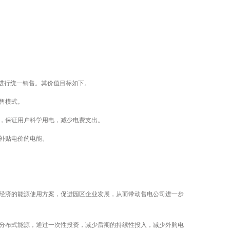
进行统一销售。其价值目标如下。
售模式。
考，保证用户科学用电，减少电费支出。
有补贴电价的电能。
。
和经济的能源使用方案，促进园区企业发展，从而带动售电公司进一步
和分布式能源，通过一次性投资，减少后期的持续性投入，减少外购电