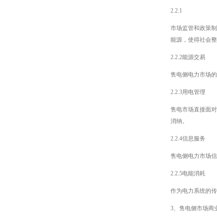
2.2.1
市场监管和政策制
能源，使得社会整
2.2.2能源交易
售电侧电力市场的
2.2.3用电管理
售电市场直接面对
消纳。
2.2.4信息服务
售电侧电力市场信
2.2.5电能消耗
作为电力系统的传
3、售电侧市场商