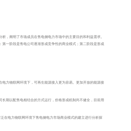
分析，阐明了市场成员在售电侧电力市场中的主要目的和利益需求。
：第一阶段是售电公司逐渐形成竞争性的商业模式；第二阶段是形成
在电力物联网环境下，可再生能源接入更为容易。更加开放的能源接
司长期以配售电相结合的方式运行，价格形成机制尚不健全，目前用
对泛在电力物联网环境下售电侧电力市场商业模式的建立进行分析探