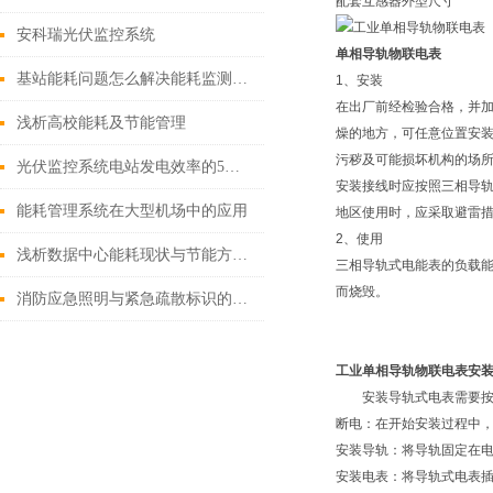
配套互感器外型尺寸
安科瑞光伏监控系统
单相导轨物联电表
基站能耗问题怎么解决能耗监测系统
1、安装
在出厂前经检验合格，并
浅析高校能耗及节能管理
燥的地方，可任意位置安装
污秽及可能损坏机构的场
光伏监控系统电站发电效率的5种方法
安装接线时应按照三相导
能耗管理系统在大型机场中的应用
地区使用时，应采取避雷
2、使用
浅析数据中心能耗现状与节能方向的研究
三相导轨式电能表的负载能力在
而烧毁。
消防应急照明与紧急疏散标识的应用
工业单相导轨物联电表安
安装导轨式电表需要按
断电：在开始安装过程中
安装导轨：将导轨固定在
安装电表：将导轨式电表