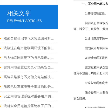
一、
工业用电解决
相关文章
1.基础管理落后。
RELEVANT ARTICLES
目前银行营业场所（
施，以空开、保险丝、漏
浅谈自建住宅电气火灾原因分析及预防策略
2.设计应用不统一
浅谈泛在电力物联网环境下的售电侧电力市场商业模式研究
规划设计与实际应用
电力物联网环境下的售电侧电力市场商业模式研究
3.运维管理不规范
智慧用电装置助力九小场所安全升级
运营过程中缺乏现代
使用不规范，均是引起火
高速公路服务区光储充电站解决方案
4.设备管理难度大
浅谈电动车充电安全事故原因分析与解决方案
设备使用中主要有安
安全用电管理系统对重要用户的安全管理
安全隐患。
浅析安全用电监控系统在工厂的研究与应用论述