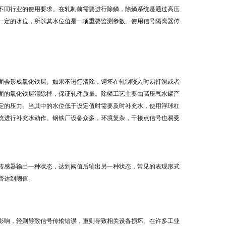
不同行业的使用要求。在轧制前需要进行除鳞，除鳞系统是通过高压
一定的水位，所以其水位值是一项重要监测参数。使用信号隔离器传
面会形成氧化铁层。如果不进行清除，钢坯在轧制咬入时易打滑或者
面的氧化铁层清除掉，保证轧件质量。除鳞工艺主要由高压气水罐产
定的压力。当其中的水位低于设定值时需要及时补充水，使用浮球杠
统进行补充水动作。钢铁厂设备众多，环境复杂，干接点信号也易受
传感器输出一种状态，达到阈值后输出另一种状态，常见的表现形式
否达到阈值。
影响，轻则导致信号传输错误，重则导致相关设备损坏。在许多工业