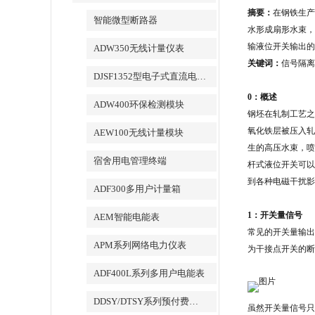
摘要：
在钢铁生产
智能微型断路器
水形成扇形水束，
输液位开关输出的
ADW350无线计量仪表
关键词：
信号隔离
DJSF1352型电子式直流电能表
0：概述
ADW400环保检测模块
钢坯在轧制工艺之
氧化铁层被压入轧
AEW100无线计量模块
生的高压水束，喷
宿舍用电管理终端
杆式液位开关可以
到各种电磁干扰影
ADF300多用户计量箱
1：开关量信号
AEM智能电能表
常见的开关量输出
APM系列网络电力仪表
为干接点开关的断
ADF400L系列多用户电能表
DDSY/DTSY系列预付费电表
虽然开关量信号只