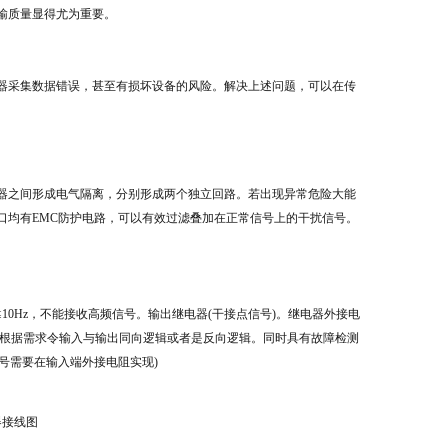
输质量显得尤为重要。
器采集数据错误，甚至有损坏设备的风险。解决上述问题，可以在传
器之间形成电气隔离，分别形成两个独立回路。若出现异常危险大能
口均有EMC防护电路，可以有效过滤叠加在正常信号上的干扰信号。
10Hz，不能接收高频信号。输出继电器(干接点信号)。继电器外接电
关，可以根据需求令输入与输出同向逻辑或者是反向逻辑。同时具有故障检测
号需要在输入端外接电阻实现)
器接线图