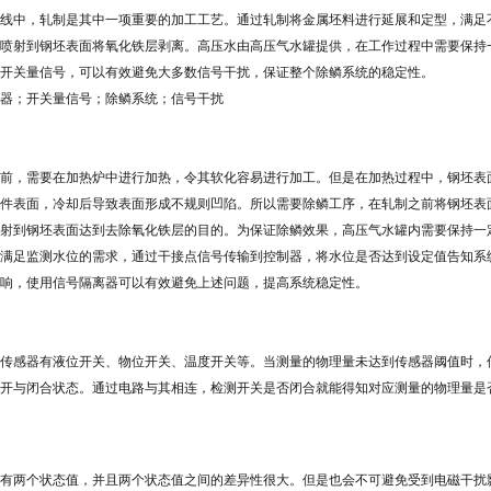
线中，轧制是其中一项重要的加工工艺。通过轧制将金属坯料进行延展和定型，满足
喷射到钢坯表面将氧化铁层剥离。高压水由高压气水罐提供，在工作过程中需要保持
开关量信号，可以有效避免大多数信号干扰，保证整个除鳞系统的稳定性。
器；开关量信号；除鳞系统；信号干扰
前，需要在加热炉中进行加热，令其软化容易进行加工。但是在加热过程中，钢坯表
件表面，冷却后导致表面形成不规则凹陷。所以需要除鳞工序，在轧制之前将钢坯表
射到钢坯表面达到去除氧化铁层的目的。为保证除鳞效果，高压气水罐内需要保持一
满足监测水位的需求，通过干接点信号传输到控制器，将水位是否达到设定值告知系
响，使用信号隔离器可以有效避免上述问题，提高系统稳定性。
传感器有液位开关、物位开关、温度开关等。当测量的物理量未达到传感器阈值时，
开与闭合状态。通过电路与其相连，检测开关是否闭合就能得知对应测量的物理量是
有两个状态值，并且两个状态值之间的差异性很大。但是也会不可避免受到电磁干扰