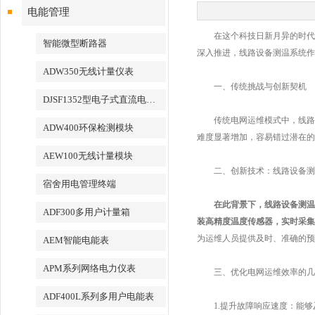
电能管理
在这个科技日新月异的时代，
智能微型断路器
深入推进，线路设备测温系统作
ADW350无线计量仪表
一、传统挑战与创新契机
DJSF1352型电子式直流电能表
传统电网运维模式中，线路设
ADW400环保检测模块
难度显著增加，容易错过潜在的
AEW100无线计量模块
二、创新技术：线路设备测
宿舍用电管理终端
在此背景下，线路设备测温
ADF300多用户计量箱
装高精度温度传感器，实时采集
为运维人员提供及时、准确的预
AEM智能电能表
APM系列网络电力仪表
三、优化电网运维效率的几
ADF400L系列多用户电能表
1.提升故障响应速度：能够