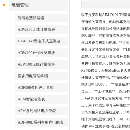
电能管理
以下是安科瑞AIM-D100-T
智能微型断路器
变电站的直流屏、电动汽车充电
在接地故障时无法检测绝缘电阻的
ADW350无线计量仪表
测功能**：可监测直流系统正
DJSF1352型电子式直流电能表
压以及正负极对地电压.- **
分别设定预警值和报警值.- **
ADW400环保检测模块
晶显示，可直观地显示各种参数
备进行报警提示，继电器为无源输
AEW100无线计量模块
RS485接口，采用Modbus
宿舍用电管理终端
便快捷，节省空间.- **插拔端
围为10V-1000V 。- **
ADF300多用户计量箱
过5s 。- **工作电源**：DC 2
。### 外形尺寸及安装方法- *
AEM智能电能表
上，用卡扣固定即可.### 接
APM系列网络电力仪表
11号为接入直流系统正极，14号
端子为继电器输出端子，40、41
ADF400L系列多用户电能表
动作.### 注意事项- 在安