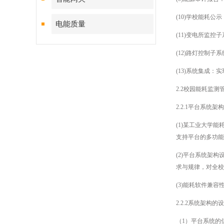
(10)学校能耗
电能质量
(11)变电所监
(12)路灯控制
(13)系统集成：
2.2校园能耗监
2.2.1平台系统
(1)某工业大学
支持平台的多功能
(2)平台系统架
求与规律，对全校
(3)能耗软件兼
2.2.2系统架构的
（1）平台系统的