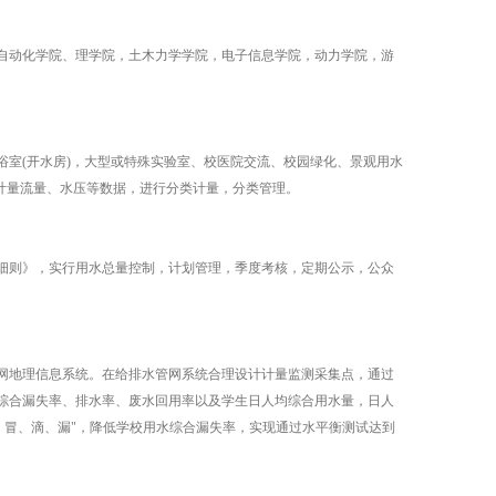
自动化学院、理学院，土木力学学院，电子信息学院，动力学院，游
室(开水房)，大型或特殊实验室、校医院交流、校园绿化、景观用水
计量流量、水压等数据，进行分类计量，分类管理。
细则》，实行用水总量控制，计划管理，季度考核，定期公示，公众
网地理信息系统。在给排水管网系统合理设计计量监测采集点，通过
综合漏失率、排水率、废水回用率以及学生日人均综合用水量，日人
、冒、滴、漏"，降低学校用水综合漏失率，实现通过水平衡测试达到