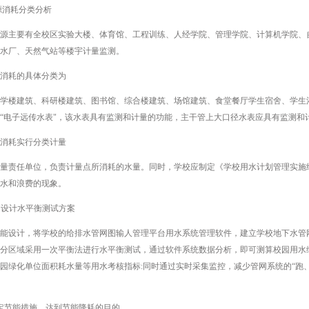
资源消耗分类分析
源主要有全校区实验大楼、体育馆、工程训练、人经学院、管理学院、计算机学院、
水厂、天然气站等楼宇计量监测。
资源消耗的具体分类为
学楼建筑、科研楼建筑、图书馆、综合楼建筑、场馆建筑、食堂餐厅学生宿舍、学生浴
“电子远传水表"，该水表具有监测和计量的功能，主干管上大口径水表应具有监测和
资源消耗实行分类计量
量责任单位，负责计量点所消耗的水量。同时，学校应制定《学校用水计划管理实施
水和浪费的现象。
台"设计水平衡测试方案
能设计，将学校的给排水管网图输人管理平台用水系统管理软件，建立学校地下水管
分区域采用一次平衡法进行水平衡测试，通过软件系统数据分析，即可测算校园用水
园绿化单位面积耗水量等用水考核指标:同时通过实时采集监控，减少管网系统的“跑
定节能措施，达到节能降耗的目的