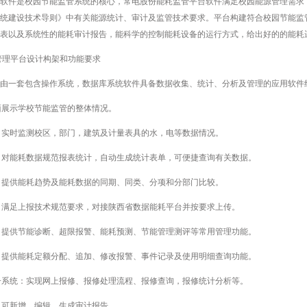
软件是校园节能监管系统的核心，常电股份能耗监管平台软件满足校园能源管理需求
统建设技术导则》中有关能源统计、审计及监管技术要求。平台构建符合校园节能监
表以及系统性的能耗审计报告，能科学的控制能耗设备的运行方式，给出好的的能耗
测管理平台设计构架和功能要求
由一套包含操作系统，数据库系统软件具备数据收集、统计、分析及管理的应用软件
多面展示学校节能监管的整体情况。
测：实时监测校区，部门，建筑及计量表具的水，电等数据情况。
计：对能耗数据规范报表统计，自动生成统计表单，可便捷查询有关数据。
擎：提供能耗趋势及能耗数据的同期、同类、分项和分部门比较。
报：满足上报技术规范要求，对接陕西省数据能耗平台并按要求上传。
估：提供节能诊断、超限报警、能耗预测、节能管理测评等常用管理功能。
理：提供能耗定额分配、追加、修改报警、事件记录及使用明细查询功能。
理子系统：实现网上报修、报修处理流程、报修查询，报修统计分析等。
告：可新增、编辑、生成审计报告。