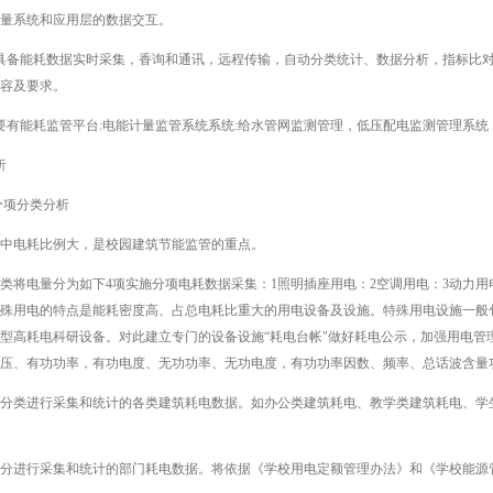
量系统和应用层的数据交互。
具备能耗数据实时采集，香询和通讯，远程传输，自动分类统计、数据分析，指标比
容及要求。
要有能耗监管平台:电能计量监管系统系统:给水管网监测管理，低压配电监测管理系
析
分项分类分析
中电耗比例大，是校园建筑节能监管的重点。
系统分类将电量分为如下4项实施分项电耗数据采集：1照明插座用电：2空调用电：3动
殊用电的特点是能耗密度高、占总电耗比重大的用电设备及设施。特殊用电设施一般
型高耗电科研设备。对此建立专门的设备设施“耗电台帐"做好耗电公示，加强用电管
压、有功功率，有功电度、无功功率、无功电度，有功功率因数、频率、总话波含量
建筑的分类进行采集和统计的各类建筑耗电数据。如办公类建筑耗电、教学类建筑耗电、
部门划分进行采集和统计的部门耗电数据。将依据《学校用电定额管理办法》和《学校能