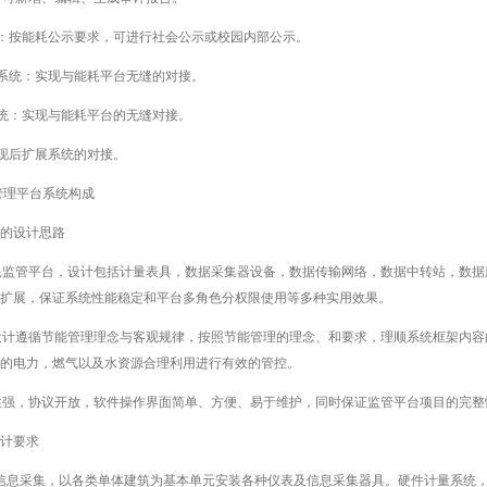
公示：按能耗公示要求，可进行社会公示或校园内部公示。
控子系统：实现与能耗平台无缝的对接。
子系统：实现与能耗平台的无缝对接。
实现后扩展系统的对接。
测管理平台系统构成
架构的设计思路
能耗监管平台，设计包括计量表具，数据采集器设备，数据传输网络，数据中转站，数
扩展，保证系统性能稳定和平台多角色分权限使用等多种实用效果。
构设计遵循节能管理理念与客观规律，按照节能管理的理念、和要求，理顺系统框架内
的电力，燃气以及水资源合理利用进行有效的管控。
容性强，协议开放，软件操作界面简单、方便、易于维护，同时保证监管平台项目的完
设计要求
信息采集，以各类单体建筑为基本单元安装各种仪表及信息采集器具。硬件计量系统