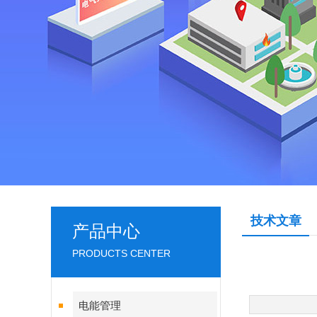
技术文章
产品中心
PRODUCTS CENTER
电能管理