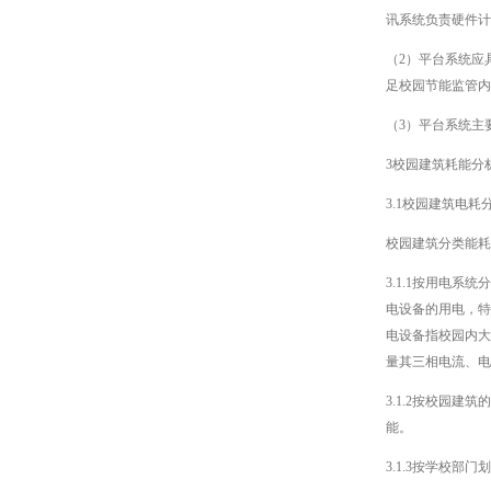
讯系统负责硬件计
（2）平台系统应
足校园节能监管内
（3）平台系统主
3校园建筑耗能分
3.1校园建筑电耗
校园建筑分类能耗
3.1.1按用电
电设备的用电，特
电设备指校园内大
量其三相电流、电
3.1.2按校园
能。
3.1.3按学校