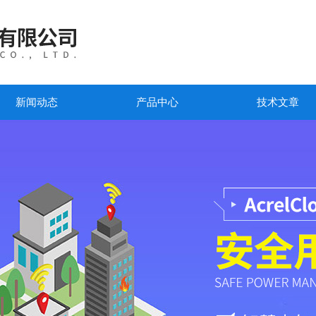
新闻动态
产品中心
技术文章