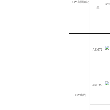
0.4kV有源滤波
Ⅰ型
AEM72
ARD3M
0.4kV出线