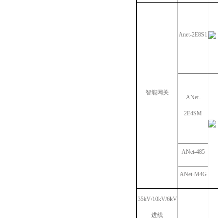
Anet-2E8S1
智能网关
ANet-
2E4SM
ANet-485
ANet-M4G
35kV/10kV/6kV
进线