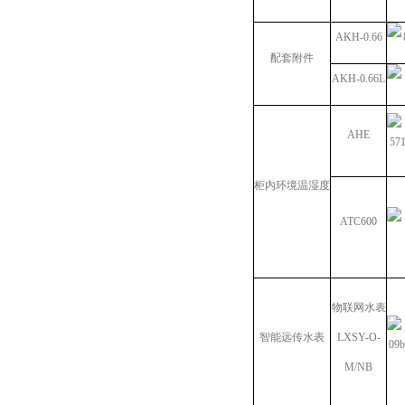
AKH-0.66
配套附件
AKH-0.66L
AHE
柜内环境温湿度
ATC600
物联网水表
智能远传水表
LXSY-O-
M/NB