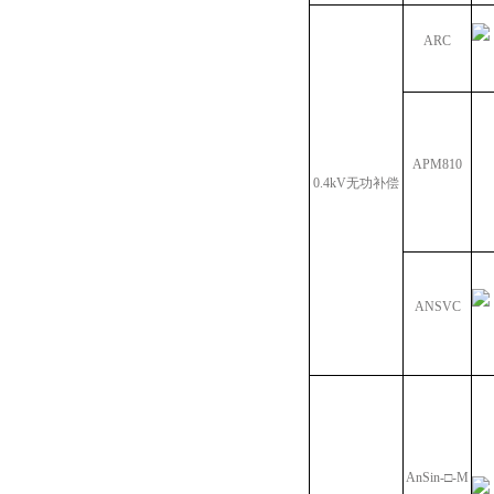
ARC
APM810
0.4kV无功补偿
ANSVC
AnSin-□-M