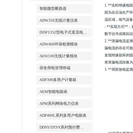
1. **实时绝
智能微型断路器
因为在石油生产环
温区域，电气设
ADW350无线计量仪表
- **实现方式
DJSF1352型电子式直流电能表
数字信号或模拟信
2. **泄漏电
ADW400环保检测模块
漏电流的存在可能
发现绝缘损坏的隐
AEW100无线计量模块
将泄漏电流转换为
宿舍用电管理终端
3. **局部放电监
ADF300多用户计量箱
AEM智能电能表
APM系列网络电力仪表
ADF400L系列多用户电能表
DDSY/DTSY系列预付费电表