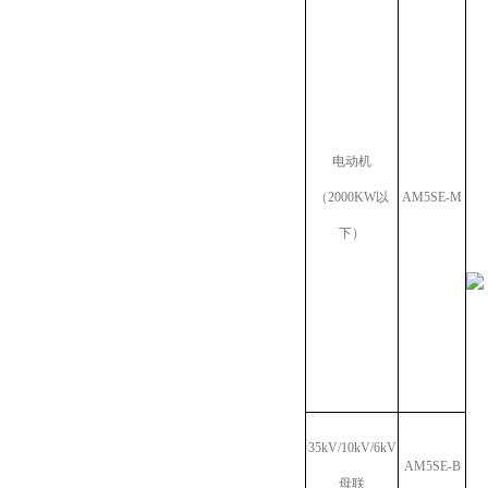
电动机
（2000KW以
AM5SE-M
下）
35kV/10kV/6kV
AM5SE-B
母联