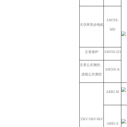
AM5SE-
大功率异步电机
MD
主变保护
AM5SE-D3
主变公共测控、
AM5SE-K
进线公共测控
ARB5-M
35kV/10kV/6kV
ARB5-E