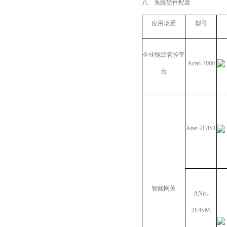
八、系统硬件配置
应用场景
型号
企业能源管控平
Acrel-7000
台
Anet-2E8S1
智能网关
ANet-
2E4SM