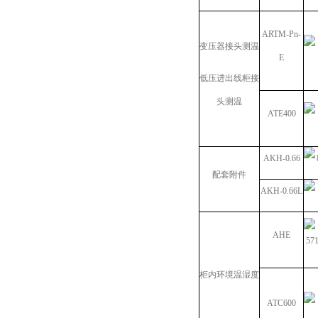
ARTM-Pn-
变压器接头测温
E
低压进出线柜接
头测温
ATE400
AKH-0.66
配套附件
AKH-0.66L
AHE
柜内环境温湿度
ATC600