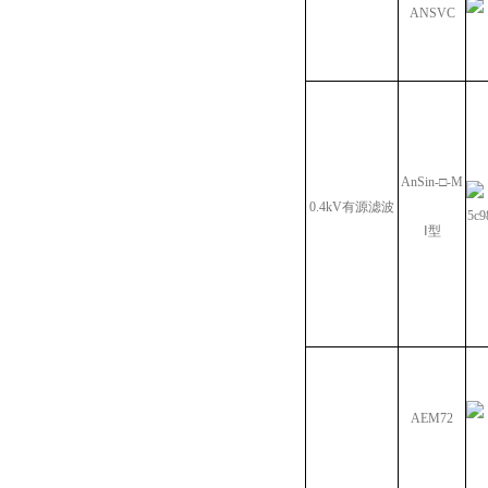
ANSVC
AnSin-□-M
0.4kV有源滤波
Ⅰ型
AEM72