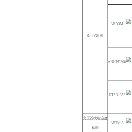
ARD3M
0.4kV出线
ANHPD300
DTSD1352
变压器绕组温度
ARTM-8
检测