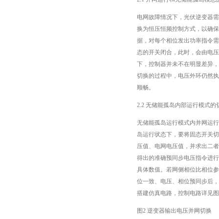
电网故障情况下，光伏逆变器需
换为恒压恒频控制方式，以确保
据，对每个相位发出功率指令需
态的开关闭合，此时，会由电压
下，控制器并未不在明显差异，
切换的过程中，电压外环仍然执
顺畅。
2.2 无储能孤岛内部运行模式的
无储能孤岛运行模式内并网运行
岛运行状态下，要将固态开关切
压值、电网电压值，并求出二者
得出的准确预同步电压指令进行
具体数值。若网侧相位比相位参
位一致、电压、相位预同步后，通
搭建仿真电路，控制电路详见图
图2 逆变器输出电压并网切换