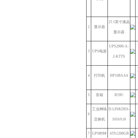
25.1英寸液晶
2
显示器
显示器
UPS2000-A-
3
UPS电源
2-KTTS
4
打印机
HP108AA4
5
音箱
R19U
工业网络
D-LINKDES-
6
交换机
1016A16
7
GPS时钟
ATS1200GB