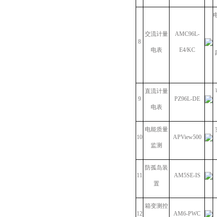
交流计量
AMC96L-
8
电表
E4/KC
直流计量
9
PZ96L-DE
电表
电能质量
10
APView500
监测
防孤岛装
11
AM5SE-IS
置
箱变测控
12
AM6-PWC