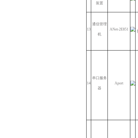
装置
通信管理
13
ANet-2E851
机
串口服务
14
Aport
器