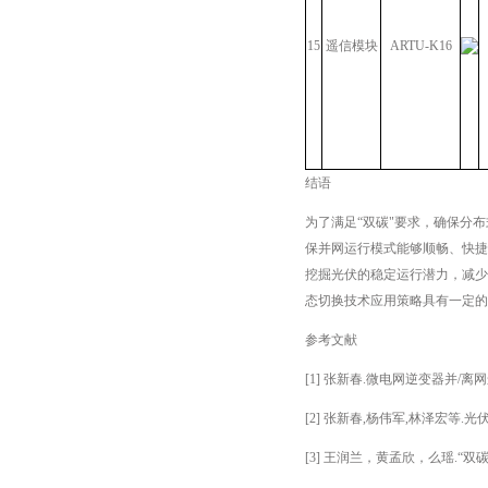
15
遥信模块
ARTU-K16
结语
为了满足“双碳"要求，确保分
保并网运行模式能够顺畅、快捷
挖掘光伏的稳定运行潜力，减少
态切换技术应用策略具有一定的
参考文献
[1] 张新春.微电网逆变器并/离网
[2] 张新春,杨伟军,林泽宏等.光
[3] 王润兰，黄孟欣，么瑶.