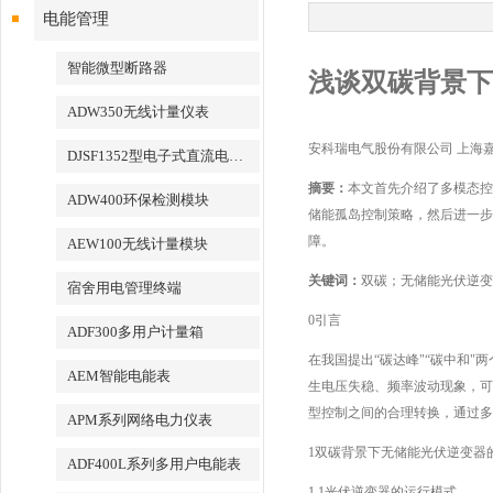
电能管理
智能微型断路器
浅谈双碳背景下
ADW350无线计量仪表
安科瑞电气股份有限公司 上海嘉定 
DJSF1352型电子式直流电能表
摘要：
本文首先介绍了多模态控
ADW400环保检测模块
储能孤岛控制策略，然后进一步
障。
AEW100无线计量模块
关键词：
双碳；无储能光伏逆变
宿舍用电管理终端
0引言
ADF300多用户计量箱
在我国提出“碳达峰"“碳中和
AEM智能电能表
生电压失稳、频率波动现象，可
型控制之间的合理转换，通过多
APM系列网络电力仪表
1双碳背景下无储能光伏逆变器
ADF400L系列多用户电能表
1.1光伏逆变器的运行模式