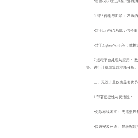
•通信模块通过其集成的射频
6.​​网络传输与汇聚：​​ 
•对于LPWAN系统：信号由
•对于Zigbee/Wi-Fi等
7.​​远程平台处理与应用：
警、进行计费结算或能耗分析。
三、无线计量仪表显著优势
1.​​部署便捷性与灵活性：​​
•免除布线困扰：​​ 无需敷
•快速安装开通：​​ 显著缩